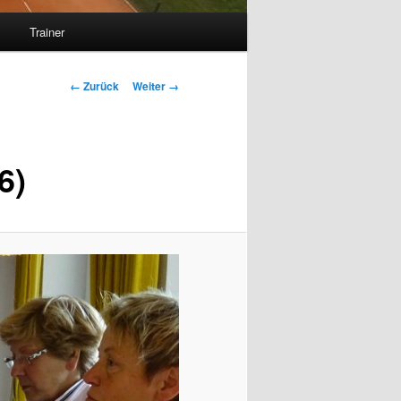
s
Trainer
Bilder-
← Zurück
Weiter →
Navigation
6)