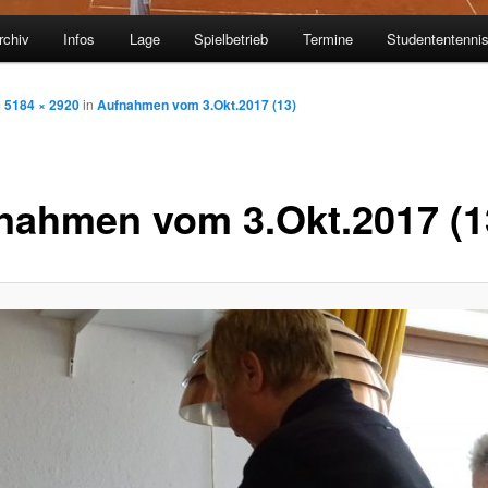
rchiv
Infos
Lage
Spielbetrieb
Termine
Studententenni
m
5184 × 2920
in
Aufnahmen vom 3.Okt.2017 (13)
nahmen vom 3.Okt.2017 (1