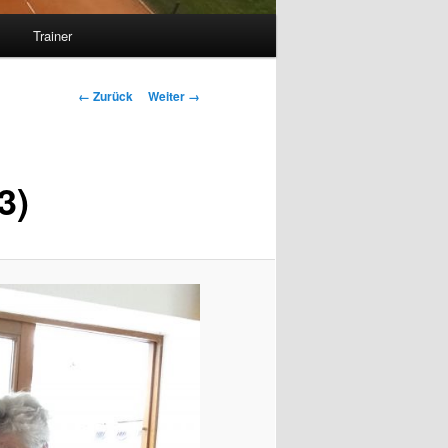
s
Trainer
Bilder-
← Zurück
Weiter →
Navigation
3)