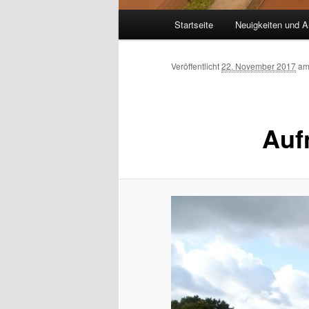
Hauptmenü
Startseite
Neuigkeiten und A
Veröffentlicht
22. November 2017
a
Auf