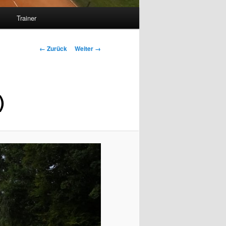
s
Trainer
Bilder-
← Zurück
Weiter →
Navigation
)