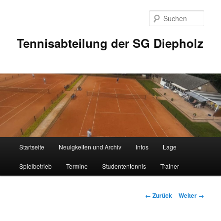
Zum
Inhalt
Such
wechseln
Tennisabteilung der SG Diepholz
Hauptmenü
Startseite
Neuigkeiten und Archiv
Infos
Lage
Spielbetrieb
Termine
Studententennis
Trainer
Bilder-
← Zurück
Weiter →
Navigation