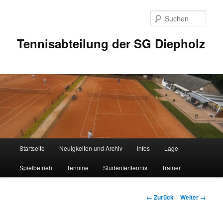
Zum
Inhalt
Such
wechseln
Tennisabteilung der SG Diepholz
Hauptmenü
Startseite
Neuigkeiten und Archiv
Infos
Lage
Spielbetrieb
Termine
Studententennis
Trainer
Bilder-
← Zurück
Weiter →
Navigation