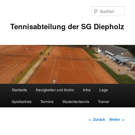
Zum
Inhalt
Such
wechseln
Tennisabteilung der SG Diepholz
Hauptmenü
Startseite
Neuigkeiten und Archiv
Infos
Lage
Spielbetrieb
Termine
Studententennis
Trainer
Bilder-
← Zurück
Weiter →
Navigation