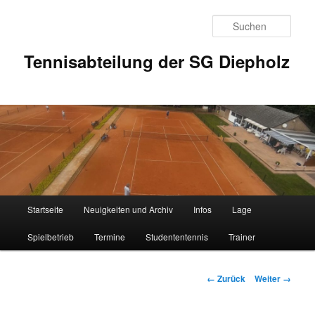
Zum
Inhalt
Such
wechseln
Tennisabteilung der SG Diepholz
Hauptmenü
Startseite
Neuigkeiten und Archiv
Infos
Lage
Spielbetrieb
Termine
Studententennis
Trainer
Bilder-
← Zurück
Weiter →
Navigation