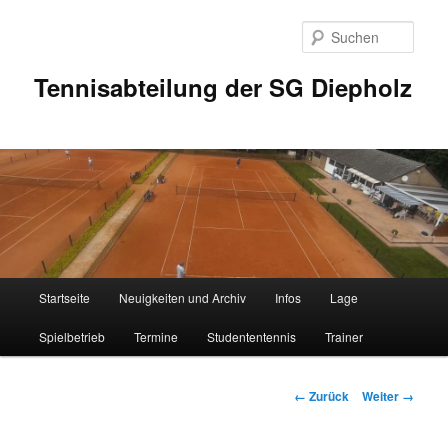
Zum
Inhalt
Such
wechseln
Tennisabteilung der SG Diepholz
Hauptmenü
Startseite
Neuigkeiten und Archiv
Infos
Lage
Spielbetrieb
Termine
Studententennis
Trainer
Bilder-
← Zurück
Weiter →
Navigation