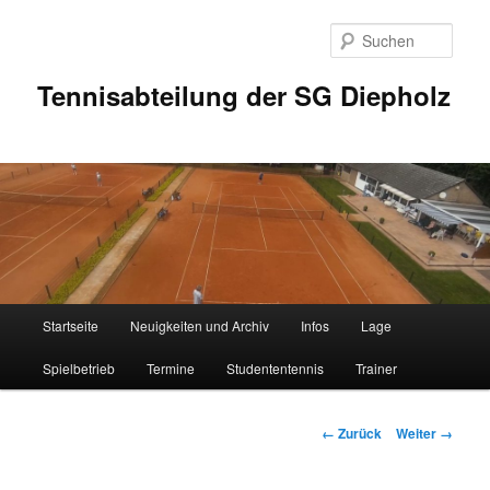
Zum
Inhalt
Such
wechseln
Tennisabteilung der SG Diepholz
Hauptmenü
Startseite
Neuigkeiten und Archiv
Infos
Lage
Spielbetrieb
Termine
Studententennis
Trainer
Bilder-
← Zurück
Weiter →
Navigation