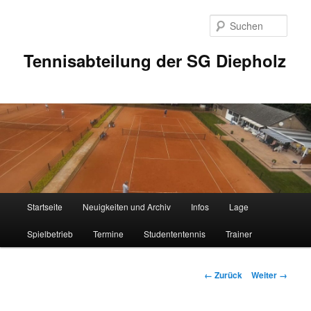
Zum
Inhalt
Such
wechseln
Tennisabteilung der SG Diepholz
Hauptmenü
Startseite
Neuigkeiten und Archiv
Infos
Lage
Spielbetrieb
Termine
Studententennis
Trainer
Bilder-
← Zurück
Weiter →
Navigation