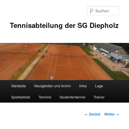
Zum
Inhalt
Such
wechseln
Tennisabteilung der SG Diepholz
Hauptmenü
Startseite
Neuigkeiten und Archiv
Infos
Lage
Spielbetrieb
Termine
Studententennis
Trainer
Bilder-
← Zurück
Weiter →
Navigation