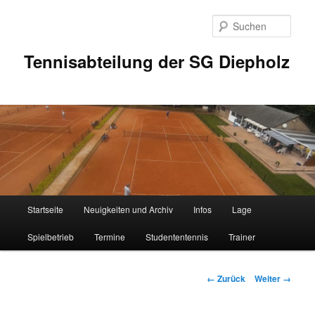
Zum
Inhalt
Such
wechseln
Tennisabteilung der SG Diepholz
Hauptmenü
Startseite
Neuigkeiten und Archiv
Infos
Lage
Spielbetrieb
Termine
Studententennis
Trainer
Bilder-
← Zurück
Weiter →
Navigation