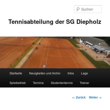
Zum
Inhalt
Such
wechseln
Tennisabteilung der SG Diepholz
Hauptmenü
Startseite
Neuigkeiten und Archiv
Infos
Lage
Spielbetrieb
Termine
Studententennis
Trainer
Bilder-
← Zurück
Weiter →
Navigation