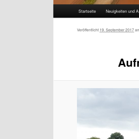
Hauptmenü
Startseite
Neuigkeiten und A
Veröffentlicht
19. September 2017
a
Auf