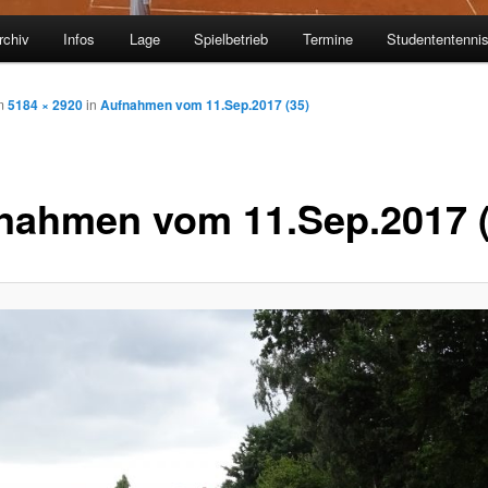
rchiv
Infos
Lage
Spielbetrieb
Termine
Studententenni
m
5184 × 2920
in
Aufnahmen vom 11.Sep.2017 (35)
nahmen vom 11.Sep.2017 (