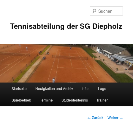
Zum
Inhalt
Such
wechseln
Tennisabteilung der SG Diepholz
Hauptmenü
Startseite
Neuigkeiten und Archiv
Infos
Lage
Spielbetrieb
Termine
Studententennis
Trainer
Bilder-
← Zurück
Weiter →
Navigation