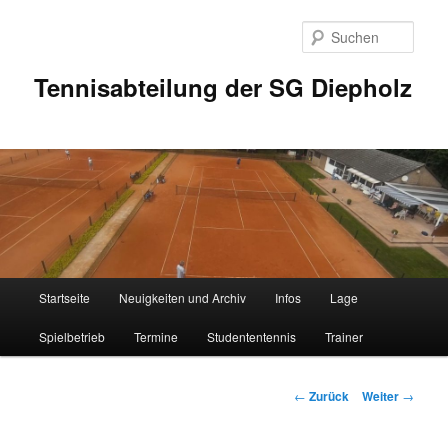
Zum
Inhalt
Such
wechseln
Tennisabteilung der SG Diepholz
Hauptmenü
Startseite
Neuigkeiten und Archiv
Infos
Lage
Spielbetrieb
Termine
Studententennis
Trainer
Beitrags-
←
Zurück
Weiter
→
Navigation