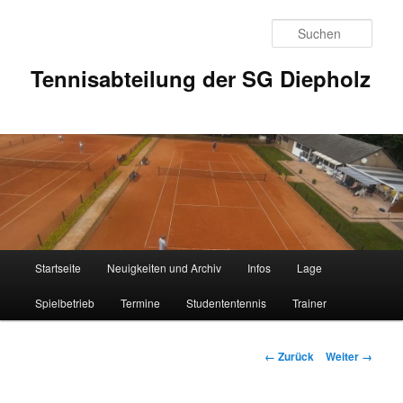
Zum
Inhalt
Such
wechseln
Tennisabteilung der SG Diepholz
Hauptmenü
Startseite
Neuigkeiten und Archiv
Infos
Lage
Spielbetrieb
Termine
Studententennis
Trainer
Bilder-
← Zurück
Weiter →
Navigation