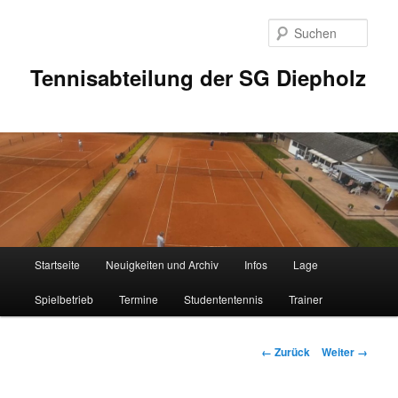
Zum
Inhalt
Such
wechseln
Tennisabteilung der SG Diepholz
Hauptmenü
Startseite
Neuigkeiten und Archiv
Infos
Lage
Spielbetrieb
Termine
Studententennis
Trainer
Bilder-
← Zurück
Weiter →
Navigation