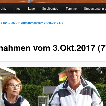
rchiv
Infos
Lage
Spielbetrieb
Termine
Studententenni
m
5184 × 2920
in
Aufnahmen vom 3.Okt.2017 (77)
nahmen vom 3.Okt.2017 (7