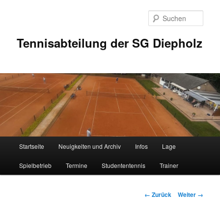
Zum
Inhalt
Such
wechseln
Tennisabteilung der SG Diepholz
Hauptmenü
Startseite
Neuigkeiten und Archiv
Infos
Lage
Spielbetrieb
Termine
Studententennis
Trainer
Bilder-
← Zurück
Weiter →
Navigation