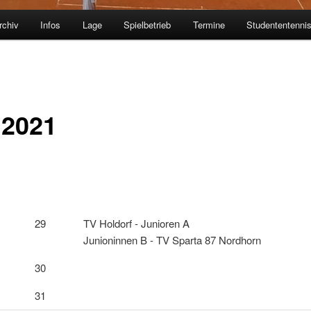
rchiv
Infos
Lage
Spielbetrieb
Termine
Studententenni
 2021
29
TV Holdorf - Junioren A
Junioninnen B - TV Sparta 87 Nordhorn
30
31