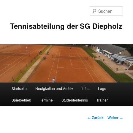
Zum
Inhalt
Such
wechseln
Tennisabteilung der SG Diepholz
Hauptmenü
Startseite
Neuigkeiten und Archiv
Infos
Lage
Spielbetrieb
Termine
Studententennis
Trainer
Bilder-
← Zurück
Weiter →
Navigation