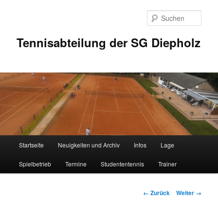
Zum
Inhalt
Such
wechseln
Tennisabteilung der SG Diepholz
Hauptmenü
Startseite
Neuigkeiten und Archiv
Infos
Lage
Spielbetrieb
Termine
Studententennis
Trainer
Bilder-
← Zurück
Weiter →
Navigation