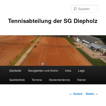
Zum
Inhalt
Such
wechseln
Tennisabteilung der SG Diepholz
Hauptmenü
Startseite
Neuigkeiten und Archiv
Infos
Lage
Spielbetrieb
Termine
Studententennis
Trainer
Bilder-
← Zurück
Weiter →
Navigation