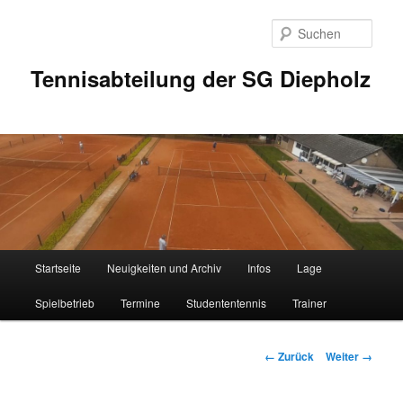
Zum
Inhalt
Such
wechseln
Tennisabteilung der SG Diepholz
Hauptmenü
Startseite
Neuigkeiten und Archiv
Infos
Lage
Spielbetrieb
Termine
Studententennis
Trainer
Bilder-
← Zurück
Weiter →
Navigation