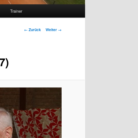
s
Trainer
Bilder-
← Zurück
Weiter →
Navigation
7)